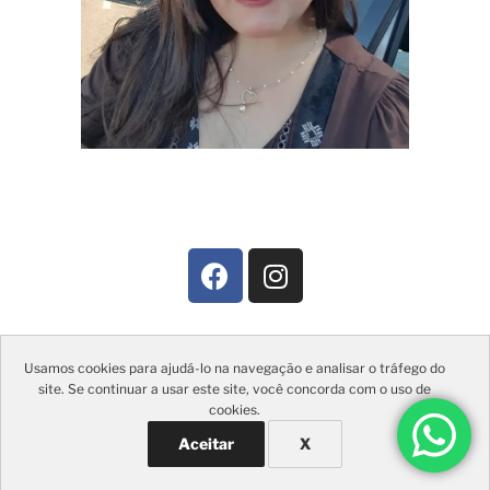
Usamos cookies para ajudá-lo na navegação e analisar o tráfego do
site. Se continuar a usar este site, você concorda com o uso de
cookies.
Todos os direitos reservados. Clinica Immune | 2022 |
Desenvolvido por Data Pauta.
Aceitar
X