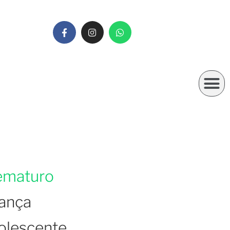
ematuro
iança
olescente