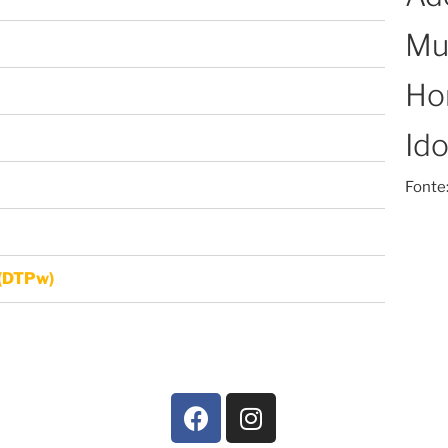
Mu
H
Id
Fonte:
- (DTPw)