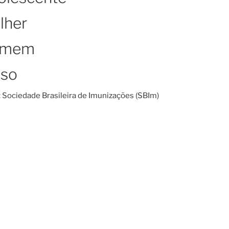
lher
omem
oso
 Sociedade Brasileira de Imunizações (SBIm)