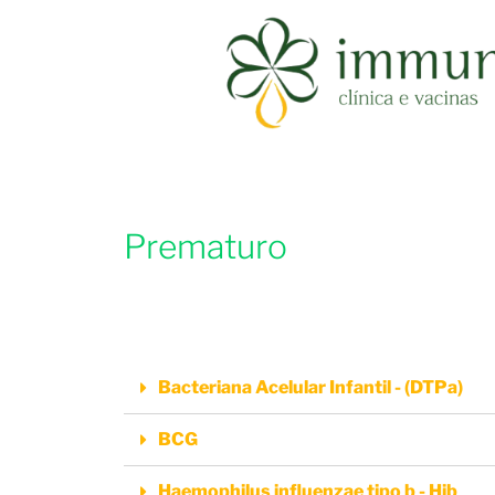
Prematuro
Bacteriana Acelular Infantil - (DTPa)
BCG
Haemophilus influenzae tipo b - Hib